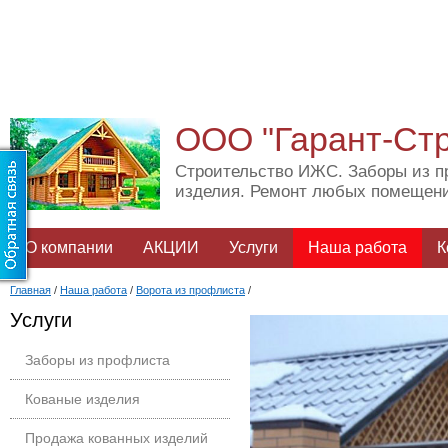
ООО "Гарант-Ст
Строительство ИЖС. Заборы из п
изделия. Ремонт любых помещен
О компании
АКЦИИ
Услуги
Наша работа
К
Главная
/
Наша работа
/
Ворота из профлиста
/
Услуги
Заборы из профлиста
Кованые изделия
Продажа кованных изделий