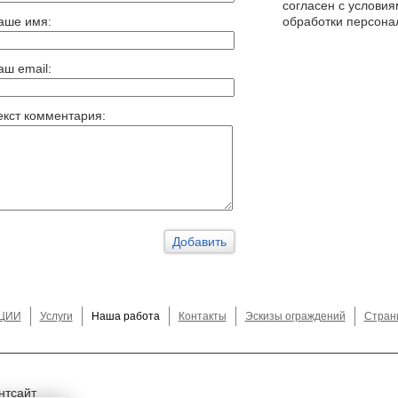
согласен с услови
аше имя:
обработки персона
аш email:
екст комментария:
ЦИИ
Услуги
Наша работа
Контакты
Эскизы ограждений
Стран
нтсайт