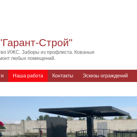
"Гарант-Строй"
тво ИЖС. Заборы из профлиста. Кованые
емонт любых помещений.
ги
Наша работа
Контакты
Эскизы ограждений