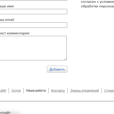
согласен с услови
аше имя:
обработки персона
аш email:
екст комментария:
ЦИИ
Услуги
Наша работа
Контакты
Эскизы ограждений
Стран
нтсайт