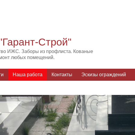
"Гарант-Строй"
тво ИЖС. Заборы из профлиста. Кованые
емонт любых помещений.
ги
Наша работа
Контакты
Эскизы ограждений