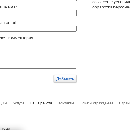
согласен с услови
аше имя:
обработки персона
аш email:
екст комментария:
ЦИИ
Услуги
Наша работа
Контакты
Эскизы ограждений
Стран
нтсайт