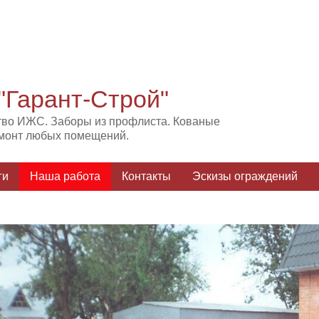
"Гарант-Строй"
тво ИЖС. Заборы из профлиста. Кованые
емонт любых помещений.
ги
Наша работа
Контакты
Эскизы ограждений