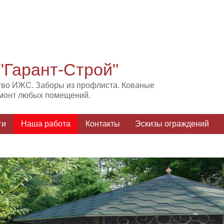
"Гарант-Строй"
тво ИЖС. Заборы из профлиста. Кованые
емонт любых помещений.
ги
Наша работа
Контакты
Эскизы ограждений