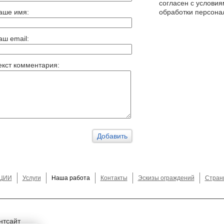
согласен с услови
аше имя:
обработки персона
аш email:
екст комментария:
ЦИИ
Услуги
Наша работа
Контакты
Эскизы ограждений
Стран
нтсайт